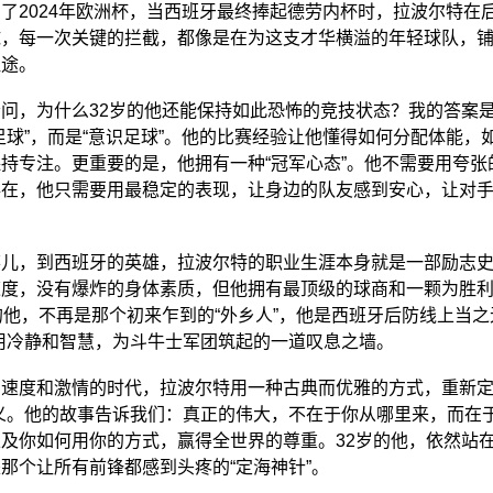
了2024年欧洲杯，当西班牙最终捧起德劳内杯时，拉波尔特在
球，每一次关键的拦截，都像是在为这支才华横溢的年轻球队，
坦途。
问，为什么32岁的他还能保持如此恐怖的竞技状态？我的答案
足球”，而是“意识足球”。他的比赛经验让他懂得如何分配体能，如
持专注。更重要的是，他拥有一种“冠军心态”。他不需要用夸张
存在，他只需要用最稳定的表现，让身边的队友感到安心，让对
弃儿，到西班牙的英雄，拉波尔特的职业生涯本身就是一部励志
速度，没有爆炸的身体素质，但他拥有最顶级的球商和一颗为胜
的他，不再是那个初来乍到的“外乡人”，他是西班牙后防线上当之
用冷静和智慧，为斗牛士军团筑起的一道叹息之墙。
速度和激情的时代，拉波尔特用一种古典而优雅的方式，重新定
义。他的故事告诉我们：真正的伟大，不在于你从哪里来，而在
及你如何用你的方式，赢得全世界的尊重。32岁的他，依然站
那个让所有前锋都感到头疼的“定海神针”。