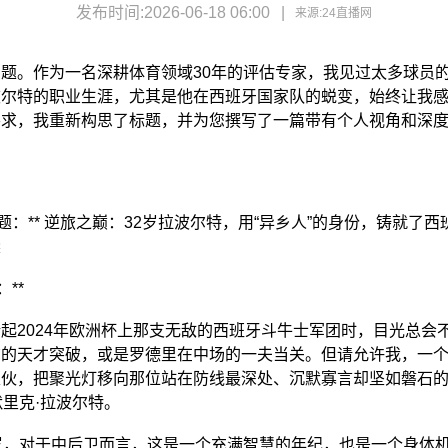
发布时间:2026-06-18 06:00
来源:
24直播网
题。作为一名深耕体育领域30年的评估专家，我见过太多球员
波尔特的职业生涯，尤其是他在西班牙国家队的蜕变，始终让我
求，我重新构思了标题，并为您撰写了一篇带有个人视角和深度分
*新标题：** 逆旅之巅：32岁拉波尔特，用“异乡人”的身份，铸就了
梁
：**
起2024年欧洲杯上那支无敌的西班牙斗牛士军团时，目光总会
尔的天才突破，或是罗德里在中场的一夫当关。但请允许我，一
家伙，把聚光灯移向那位站在防线最深处、沉默寡言却坚如磐石
默里克·拉波尔特。
岁，对于中后卫而言，这是一个充满智慧的年纪，也是一个身体