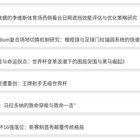
数据的李维斯体育场西侧看台日照遮挡效能评估与优化策略研究
变与命运拐点：世界杯变革浪潮下的困局突围与黑马崛起》
突遭重创：王牌射手无缘世界杯
舞：马拉多纳的致命穿梭与致命一击”
界杯16强落位：新赛制首秀颠覆传统格局