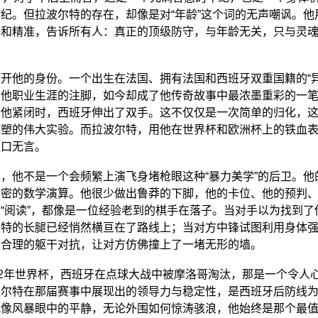
纪。但拉波尔特的存在，却像是对“年龄”这个词的无声嘲讽。他
静和精准，告诉所有人：真正的顶级防守，与年龄无关，只与灵
开他的身份。一个出生在法国、拥有法国和西班牙双重国籍的“异
是他职业生涯的注脚，如今却成了他传奇故事中最浓墨重彩的一
对他紧闭时，西班牙伸出了双手。这不仅仅是一次简单的归化，
重塑的伟大实验。而拉波尔特，用他在世界杯和欧洲杯上的铁血
哑口无言。
，他不是一个会频繁上演飞身堵枪眼这种“暴力美学”的后卫。他
精密的数学演算。他很少做出鲁莽的下脚，他的卡位、他的预判
“阅读”，都像是一位经验老到的棋手在落子。当对手以为找到了
尔特的长腿已经悄然横亘在了路线上；当对方中锋试图利用身体
最合理的躯干对抗，让对方仿佛撞上了一堵无形的墙。
22年世界杯，西班牙在点球大战中被摩洛哥淘汰，那是一个令人
波尔特在那届赛事中展现出的领导力与稳定性，是西班牙后防线
就像风暴眼中的平静，无论外围如何惊涛骇浪，他始终是那个最