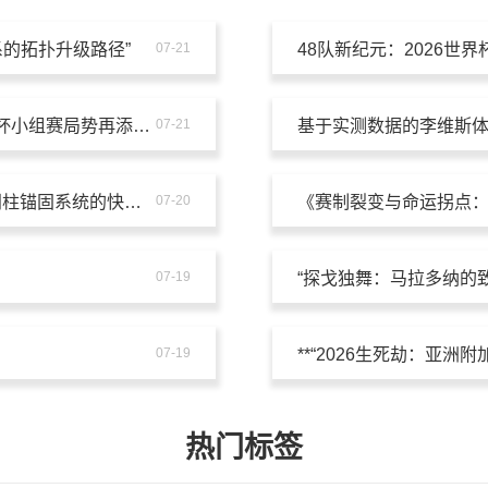
系的拓扑升级路径”
07-21
48队新纪元：2026世
范戴克伤势隐忧未消，德布劳内竞技状态成疑——世界杯小组赛局势再添变数
07-21
基于实测数据的李维斯
AT&T Stadium复合场地切换机制研究：橄榄球与足球门柱锚固系统的快速转换方案
07-20
《赛制裂变与命运拐点
07-19
“探戈独舞：马拉多纳的
07-19
**“2026生死劫：亚洲
热门标签