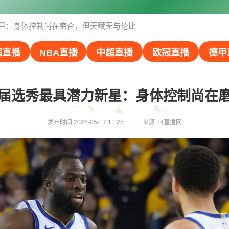
星：身体控制尚在磨合，但天赋无与伦比
超直播
NBA直播
中超直播
欧冠直播
德甲
届选秀最具潜力新星：身体控制尚在
发布时间:2026-05-17 11:25
来源:
24直播网