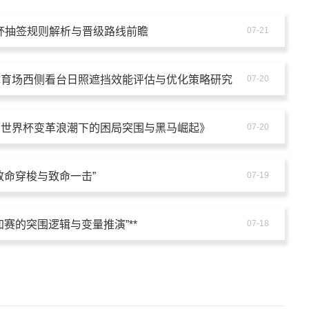
界杯抽签规则解析与晋级路线前瞻
07-21
体育场西侧看台日照遮挡效能评估与优化策略研究
07-20
：世界杯变革浪潮下的困局突围与黑马崛起》
07-20
致命穿梭与致命一击”
07-19
附加赛的突围逻辑与变量推演”**
07-18