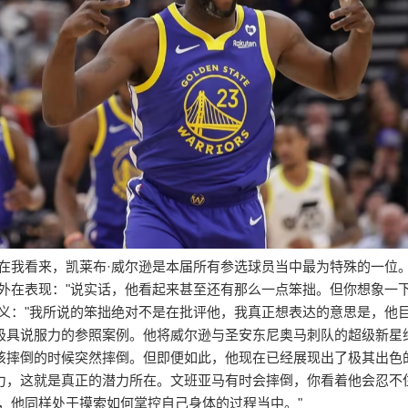
"在我看来，凯莱布·威尔逊是本届所有参选球员当中最为特殊的一位
的外在表现："说实话，他看起来甚至还有那么一点笨拙。但你想象一
义："我所说的笨拙绝对不是在批评他，我真正想表达的意思是，他
极具说服力的参照案例。他将威尔逊与圣安东尼奥马刺队的超级新星维
该摔倒的时候突然摔倒。但即便如此，他现在已经展现出了极其出色的
力，这就是真正的潜力所在。文班亚马有时会摔倒，你看着他会忍不
，他同样处于摸索如何掌控自己身体的过程当中。"