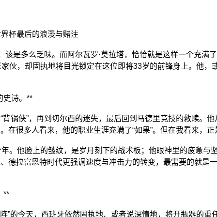
世界杯最后的浪漫与赌注
雄，该是多么乏味。而阿尔瓦罗·莫拉塔，恰恰就是这样一个充满
家伙，却固执地将目光锁定在这位即将33岁的前锋身上。他，或
史诗。**
“背锅侠”，再到切尔西的迷失，最后回到马德里竞技的救赎。他
。在很多人看来，他的职业生涯充满了“如果”。但在我看来，正
少年。他脸上的皱纹，是岁月刻下的战术板；他眼神里的疲惫与
德拉富恩特时代更强调速度与冲击力的转变，最需要的就是一个能
**
无锋阵”的今天，西班牙依然固执地、或者说深情地，将开瓶器的