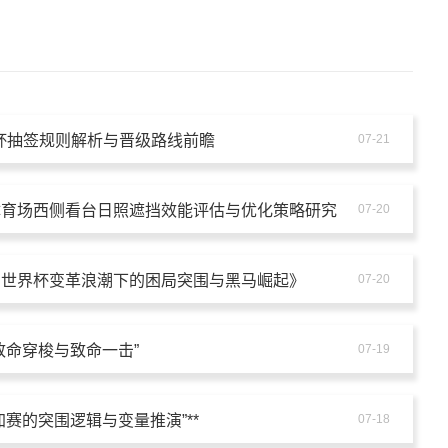
界杯抽签规则解析与晋级路线前瞻
07-21
体育场西侧看台日照遮挡效能评估与优化策略研究
07-20
：世界杯变革浪潮下的困局突围与黑马崛起》
07-20
致命穿梭与致命一击”
07-19
附加赛的突围逻辑与变量推演”**
07-18