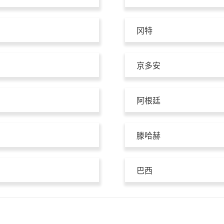
冈特
京多安
阿根廷
滕哈赫
巴西