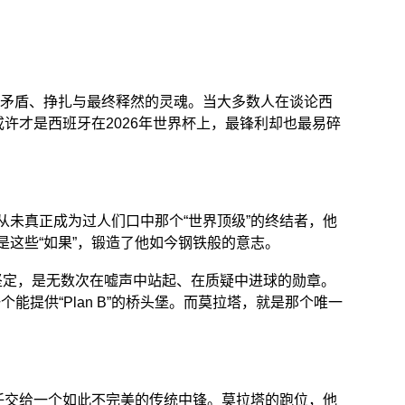
了矛盾、挣扎与最终释然的灵魂。当大多数人在谈论西
许才是西班牙在2026年世界杯上，最锋利却也最易碎
从未真正成为过人们口中那个“世界顶级”的终结者，他
是这些“如果”，锻造了他如今钢铁般的意志。
坚定，是无数次在嘘声中站起、在质疑中进球的勋章。
提供“Plan B”的桥头堡。而莫拉塔，就是那个唯一
重任交给一个如此不完美的传统中锋。莫拉塔的跑位，他