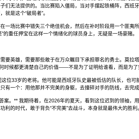
个子们无法提供的。当比赛陷入僵局，当对手摆起铁桶阵，西班
，就是这个“破局者”。
能在一场比赛中错失三个绝佳机会，然后在补时阶段用一个匪夷
坚”的重任押宝在这样一个情绪化的球员身上，无疑是一场豪赌。
需要英雄，需要那些敢于在万众瞩目下承担罪名的勇士。莫拉塔在
往任何时候都更清楚自己的价值——不是为了证明给谁看，而是为
正视这位33岁的老将。他可能是西班牙队史最被低估的队长，也
务只有一个：用他那并不完美的身躯，去撞碎对手的防线，去完
答案。** 我期待着，在2026年的夏天，看到这位迟到的领袖
功利的时代，敢于背负“不完美”去战斗，本身就是最伟大的胜利