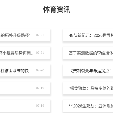
体育资讯
系的拓扑升级路径”
07-21
48队新纪元：2026世
范戴克伤势隐忧未消，德布劳内竞技状态成疑——世界杯小组赛局势再添变数
07-21
基于实测数据的李维斯
AT&T Stadium复合场地切换机制研究：橄榄球与足球门柱锚固系统的快速转换方案
07-20
《赛制裂变与命运拐点
07-19
“探戈独舞：马拉多纳的
07-19
**“2026生死劫：亚洲