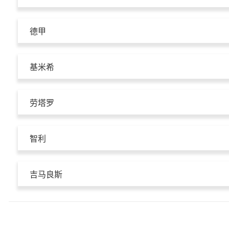
德甲
基米希
劳塔罗
智利
吉马良斯