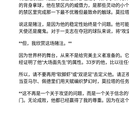
的背身拿球，他在禁区内的威慑力，是那些灵动的小
的禁区里完成那一下最不优雅但最致命的触球。莫拉塔
说这是赌注，是因为他的稳定性始终是个问题。他可
天使还是魔鬼。对于一支志在夺冠的球队来说，将“攻
**但，我欣赏这场赌注。**
因为世界杯的舞台，从来不是给完美主义者准备的。它
经证明了他“大场面先生”的属性。33岁的他，比以
所以，请不要再用“软脚虾”或“双逆足”去定义他。请
当亚马尔、佩德里们用天赋编织梦幻时，莫拉塔的任
**这不再是一个关于攻坚的问题，而是一个关于信念的
门。无论成败，他都已经赢得了我的尊重。因为在这个