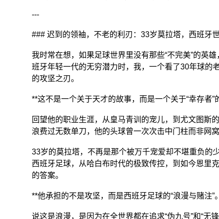
---
### 迟到的领袖，不老的利刃：33岁莫拉塔，西班牙
我时常在想，如果足球世界里没有那些“不完美”的英
班牙年轻一代的无穷潜力时，我，一个看了30年球的老
的攻坚之刃。
**这不是一个关于天才的故事，而是一个关于“幸存者”的
回望他的职业生涯，从皇马青训的宠儿，到尤文图斯的
浪费过无数单刀，他的头球曾一次次击中门柱而非网窝
33岁的莫拉塔，不再是那个被万千宠爱却不堪重负的
西班牙足球，从哈白布时代的极致传控，到如今恩里克、
的答案。
**他承担的不是攻坚，而是西班牙足球的“浪漫与赌注”。
说这是浪漫，是因为在全世界都在追求“伪九号”和“