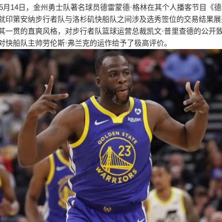
4年5月14日，金州勇士队著名球员德雷蒙德·格林在其个人播客节目《德
就印第安纳步行者队与洛杉矶快船队之间涉及选秀签位的交易结果展
其一贯的直爽风格，对步行者队篮球运营总裁凯文·普里查德的公开
对快船队主帅劳伦斯·弗兰克的运作给予了极高评价。