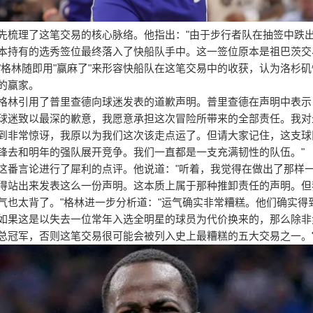
先梳理了这笔交易的核心脉络。他指出："由于步行者队在抽签中跌
本持有的选秀签位最终落入了快船队手中。这一签位原本是祖巴茨交
"格林随即用"赢麻了"来形容快船队在这笔交易中的收获，认为洛杉
的赢家。
格林引用了普里查德向球迷发表的道歉声明。普里查德在声明中表示
球迷致以最深的歉意，我愿意承担这次冒险所带来的全部责任。我对
到非常惊讶，我原以为我们这次该走点运了。但请大家记住，这支球
锋去和明年的强队展开竞争。我们一直都是一支充满韧性的队伍。"
这番言论进行了犀利的点评。他说道："听着，我觉得在做出了那样
得站出来发表这么一份声明。这本质上属于那种推卸责任的声明。但
气也太背了。"格林进一步分析道："运气确实非常糟糕。他们确实得
如果这是以失去一位常年入选全明星的球员为代价换来的，那么除非
总冠军，否则这笔交易很可能会被列入史上最糟糕的五大交易之一。