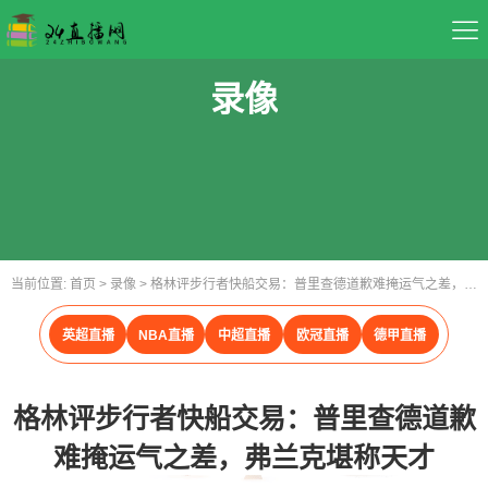
首页
录像
足球直播
篮球直播
重要赛事
当前位置:
首页
>
录像
>
格林评步行者快船交易：普里查德道歉难掩运气之差，弗兰克堪称天才
资讯
英超直播
NBA直播
中超直播
欧冠直播
德甲直播
录像
格林评步行者快船交易：普里查德道歉
难掩运气之差，弗兰克堪称天才