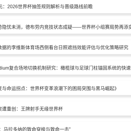
元：2026世界杯抽签规则解析与晋级路线前瞻
势隐忧未消，德布劳内竞技状态成疑——世界杯小组赛局势再添
数据的李维斯体育场西侧看台日照遮挡效能评估与优化策略研究
变与命运拐点：世界杯变革浪潮下的困局突围与黑马崛起》
突遭重创：王牌射手无缘世界杯
舞：马拉多纳的致命穿梭与致命一击”