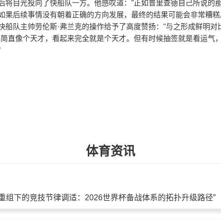
后将目光投向了快船队一方。他感叹道："正如普里查德自己所说的
如果后续事情没有朝着正确的方向发展，最终的结果可能会非常糟糕
快船队主帅劳伦斯·弗兰克的操作给予了高度赞扬："与之形成鲜明对
克简直像个天才，看起来完全就是个天才。但有时候抽签就是看运气
"
体育资讯
重组下的竞技节律调适：2026世界杯备战体系的拓扑升级路径”