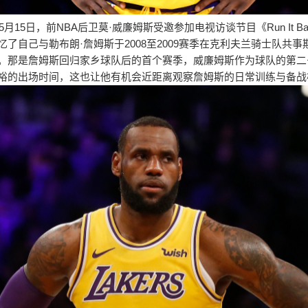
年5月15日，前NBA后卫莫·威廉姆斯受邀参加电视访谈节目《Run It B
忆了自己与勒布朗·詹姆斯于2008至2009赛季在克利夫兰骑士队共事
。那是詹姆斯回归家乡球队后的首个赛季，威廉姆斯作为球队的第二
裕的出场时间，这也让他有机会近距离观察詹姆斯的日常训练与备战