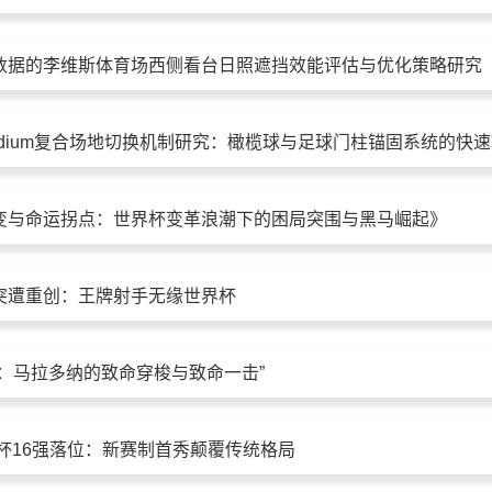
数据的李维斯体育场西侧看台日照遮挡效能评估与优化策略研究
变与命运拐点：世界杯变革浪潮下的困局突围与黑马崛起》
突遭重创：王牌射手无缘世界杯
舞：马拉多纳的致命穿梭与致命一击”
界杯16强落位：新赛制首秀颠覆传统格局