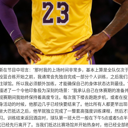
斯在节目中坦言："那时我的上场时间非常多，基本上算是全队仅次
投篮合练开始之前，我通常会先独自完成一部分个人训练，之后我们
往球馆。所以我必须额外加练，才能确保自己的身体状态达到最佳。
描述了一个令他印象极为深刻的场景："我承认自己在休赛期的准备
规赛期间我始终保持着高度专注。每次我下楼去跑跑步机，或者在投
身活动的时候，他那边几乎已经快要结束了。他比所有人都更早出现
坐大巴抵达之后，他早就独立完成了一整套高强度训练课程，然后才
习。训练结束返回酒店时，球队第一班大巴一般在下午5点或者5点
就已经先行离开了。当我们抵达比赛场馆并开始热身时，他已经全部