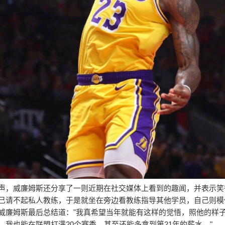
声，威廉姆斯还分享了一则近期在社交媒体上看到的趣闻，并表示笑
己请不起私人教练，于是就坐在旁边看教练指导其他学员，自己则模
威廉姆斯最后总结道："我真希望当年就能有这样的觉悟，照他的样
，我也能在联盟打满20个赛季，甚至还能多拿到第21年的薪水。"