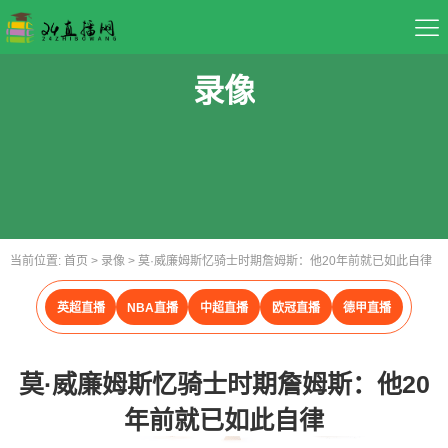
首页
录像
足球直播
篮球直播
重要赛事
当前位置:
首页
>
录像
>
莫·威廉姆斯忆骑士时期詹姆斯：他20年前就已如此自律
资讯
英超直播
NBA直播
中超直播
欧冠直播
德甲直播
录像
莫·威廉姆斯忆骑士时期詹姆斯：他20
年前就已如此自律