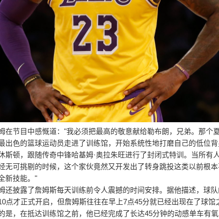
姆在节目中感慨道："我必须把最高的敬意献给勒布朗，兄弟。那个
最出色的篮球运动员走进了训练馆，开始系统性地打磨自己的低位背
休斯顿，跟随传奇中锋哈基姆·奥拉朱旺进行了封闭式特训。当所有
经无可挑剔的时候，这个家伙竟然又开发出了转身跳投这类以前根本
全新技能。"
姆还披露了詹姆斯每天训练前令人震撼的时间安排。据他描述，球队
10点才正式开启，但詹姆斯往往在早上7点45分就已经出现在了球馆
的是，在抵达训练馆之前，他已经完成了长达45分钟的动感单车有