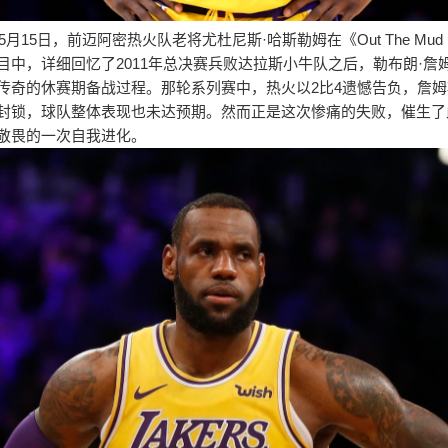
年5月15日，前迈阿密热火队老将尤杜尼斯·哈斯勒姆在《Out The Mud P
目中，详细回忆了2011年总决赛兵败达拉斯小牛队之后，勒布朗·詹
传奇的休赛期备战过程。那轮系列赛中，热火以2比4遗憾告负，詹
封锁，球队整体表现也未达预期。然而正是这次惨痛的失败，催生了
敬畏的一次自我进化。