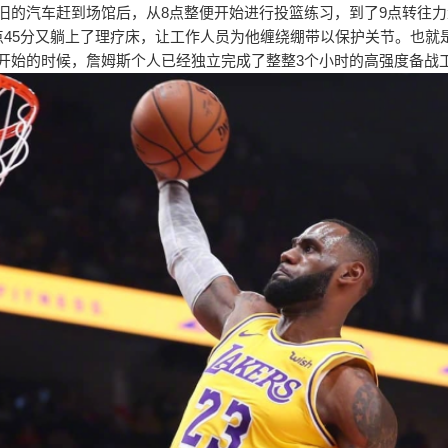
旧的汽车赶到场馆后，从8点整便开始进行投篮练习，到了9点转往
点45分又躺上了理疗床，让工作人员为他缠绕绷带以保护关节。也就
开始的时候，詹姆斯个人已经独立完成了整整3个小时的高强度备战