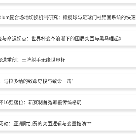
变与命运拐点：世界杯变革浪潮下的困局突围与黑马崛起》
突遭重创：王牌射手无缘世界杯
舞：马拉多纳的致命穿梭与致命一击”
界杯16强落位：新赛制首秀颠覆传统格局
26生死劫：亚洲附加赛的突围逻辑与变量推演”**