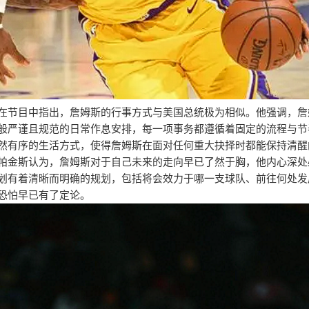
在节目中指出，詹姆斯的行事方式与美国总统极为相似。他强调，詹
般严谨且规范的日常作息安排，每一项事务都遵循着固定的流程与节
然有序的生活方式，使得詹姆斯在面对任何重大抉择时都能保持清醒
帕金斯认为，詹姆斯对于自己未来的走向早已了然于胸，他内心深处
划有着清晰而明确的规划，包括将会效力于哪一支球队、前往何处发
恐怕早已有了定论。