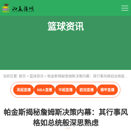
首页
篮球资讯
足球直播
篮球直播
重要赛事
当前位置:
首页
>
篮球资讯
>
帕金斯揭秘詹姆斯决策内幕：其行事风格如总统般深思熟虑
资讯
英超直播
NBA直播
中超直播
欧冠直播
德甲直播
录像
帕金斯揭秘詹姆斯决策内幕：其行事风
格如总统般深思熟虑