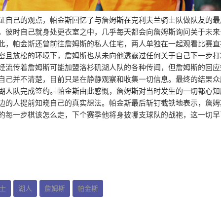
证自己的观点，帕金斯回忆了与詹姆斯在克利夫兰骑士队做队友的最
，彼时自己就身处更衣室之中，几乎每天都会向詹姆斯询问关于未来
此，帕金斯还曾前往詹姆斯的私人住宅，两人单独在一起观看比赛直
密且放松的环境下，詹姆斯也从未向他透露过任何关于自己下一步打
经流传着詹姆斯可能加盟洛杉矶湖人队的各种传闻，但詹姆斯的回应
自己并不清楚，目前只是在静静观察和收集一切信息。最终的结果众
湖人队完成签约。帕金斯由此感慨，詹姆斯对当时发生的一切都心知
边的人提前知晓自己的真实想法。帕金斯最后斩钉截铁地表示，詹姆
的每一步棋该怎么走，下个赛季他将身披哪支球队的战袍，这一切早
士
湖人
詹姆斯
帕金斯