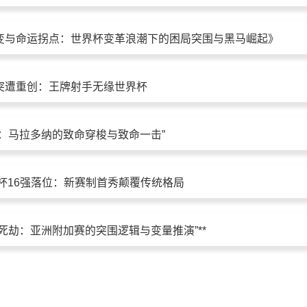
变与命运拐点：世界杯变革浪潮下的困局突围与黑马崛起》
突遭重创：王牌射手无缘世界杯
舞：马拉多纳的致命穿梭与致命一击”
界杯16强落位：新赛制首秀颠覆传统格局
26生死劫：亚洲附加赛的突围逻辑与变量推演”**